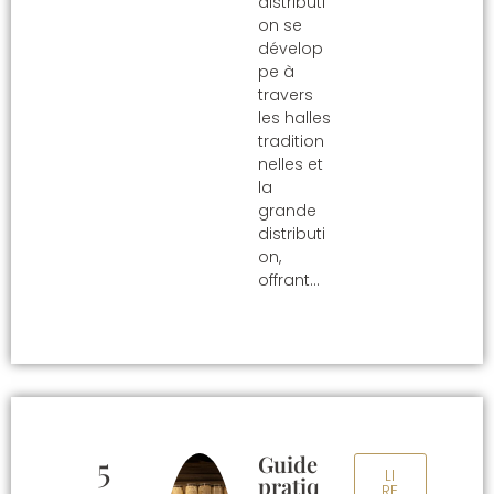
distributi
on se
dévelop
pe à
travers
les halles
tradition
nelles et
la
grande
distributi
on,
offrant…
5
Guide
LI
pratiq
RE