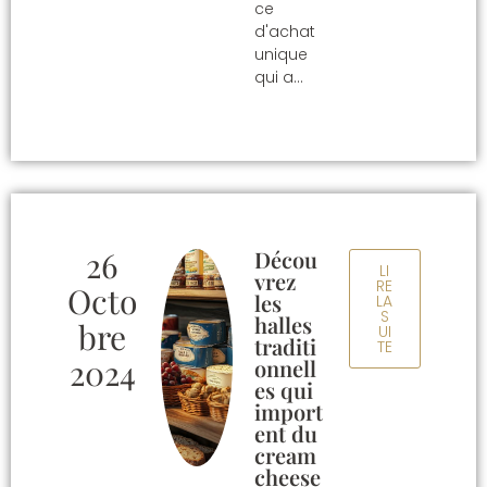
ce
d'achat
unique
qui a…
26
Décou
LI
vrez
RE
Octo
les
LA
S
halles
Bre
UI
traditi
TE
2024
onnell
es qui
import
ent du
cream
cheese