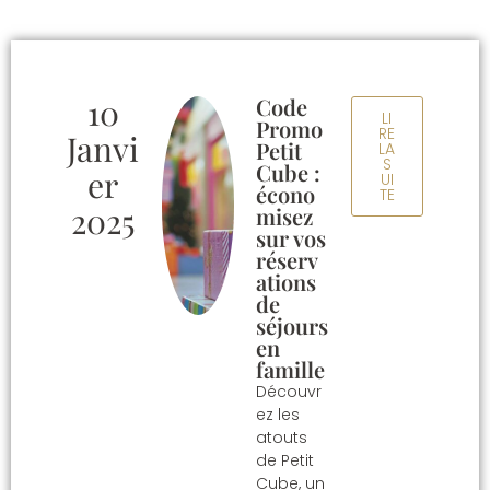
10
Code
LI
Promo
RE
Janvi
Petit
LA
S
Cube :
Er
UI
écono
TE
2025
misez
sur vos
réserv
ations
de
séjours
en
famille
Découvr
ez les
atouts
de Petit
Cube, un