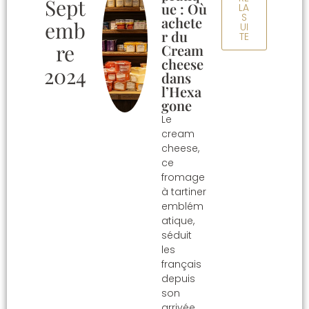
Sept
ue : Où
LA
S
achete
Emb
UI
r du
TE
Re
Cream
cheese
2024
dans
l’Hexa
gone
Le
cream
cheese,
ce
fromage
à tartiner
emblém
atique,
séduit
les
français
depuis
son
arrivée