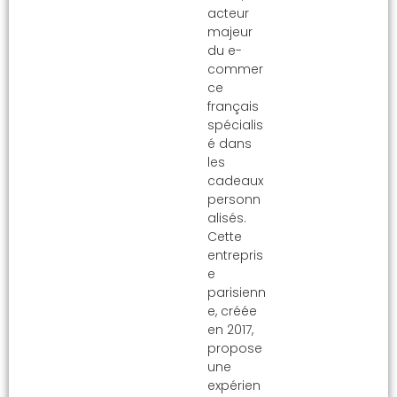
acteur
majeur
du e-
commer
ce
français
spécialis
é dans
les
cadeaux
personn
alisés.
Cette
entrepris
e
parisienn
e, créée
en 2017,
propose
une
expérien